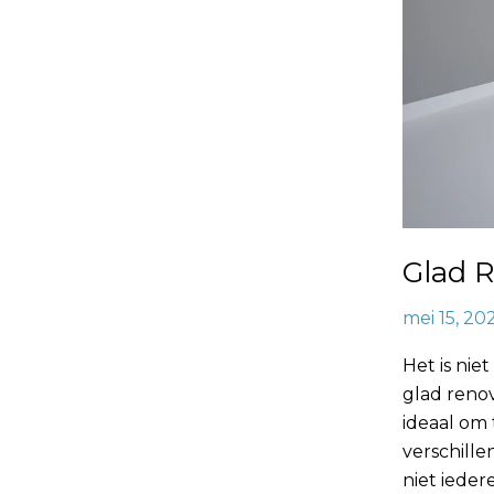
Glad R
mei 15, 20
Het is nie
glad renov
ideaal om 
verschille
niet ieder