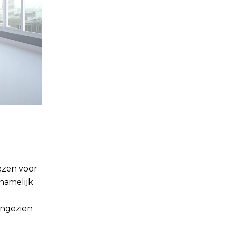
iezen voor
 namelijk
angezien