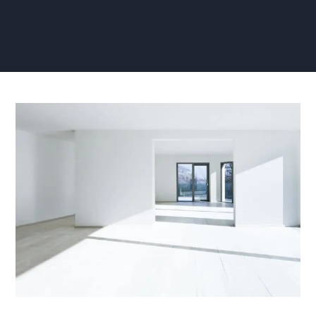
Renovatievlies
aanbrengen