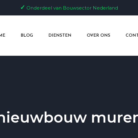
✓
Onderdeel van Bouwsector Nederland
ME
BLOG
DIENSTEN
OVER ONS
CONT
nieuwbouw mure