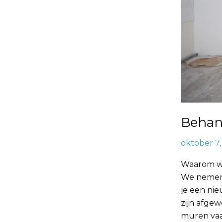
Behan
oktober 7
Waarom wi
We nemen 
je een ni
zijn afgew
muren vaak