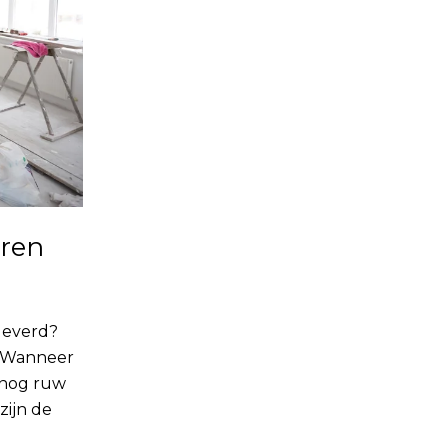
ren
leverd?
. Wanneer
 nog ruw
zijn de