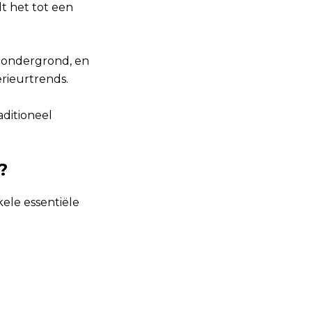
t het tot een
e ondergrond, en
rieurtrends.
aditioneel
?
kele essentiële