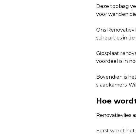
Deze toplaag ve
voor wanden die
Ons Renovatievl
scheurtjes in d
Gipsplaat renov
voordeel is in no
Bovendien is he
slaapkamers. Wil
Hoe wordt
Renovatievlies 
Eerst wordt he