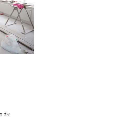
p
g die