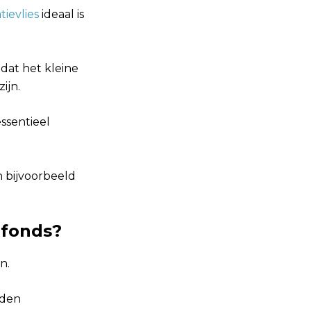
tievlies
ideaal is
dat het kleine
ijn.
ssentieel
 bijvoorbeeld
afonds?
n.
rden