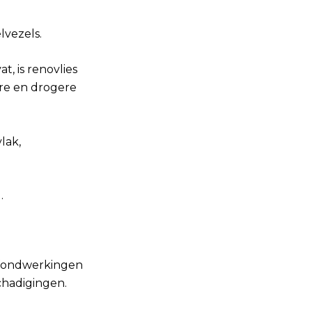
lvezels.
t, is renovlies
ere en drogere
lak,
g
.
lafondwerkingen
chadigingen.