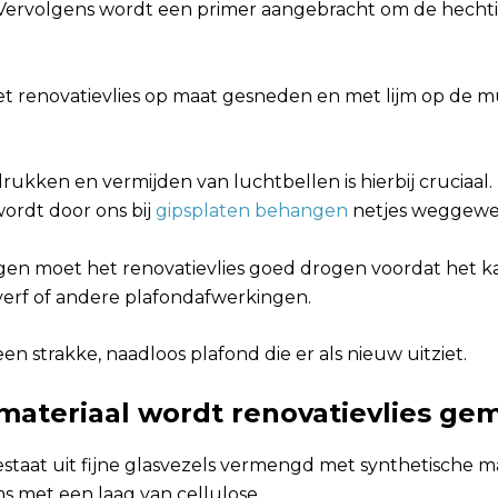
Vervolgens wordt een primer aangebracht om de hechti
t renovatievlies op maat gesneden en met lijm op de 
ukken en vermijden van luchtbellen is hierbij cruciaal
ordt door ons bij
gipsplaten behangen
netjes weggewe
en moet het renovatievlies goed drogen voordat het 
erf of andere plafondafwerkingen.
een strakke, naadloos plafond die er als nieuw uitziet.
materiaal wordt renovatievlies ge
estaat uit fijne glasvezels vermengd met synthetische m
ms met een laag van cellulose.