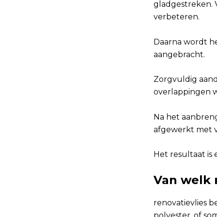
gladgestreken. 
verbeteren.
Daarna wordt he
aangebracht.
Zorgvuldig aandr
overlappingen w
Na het aanbreng
afgewerkt met v
Het resultaat is 
Van welk 
renovatievlies b
polyester, of so