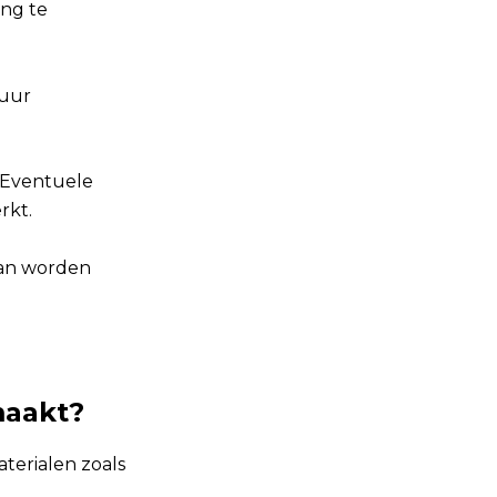
ng te
muur
. Eventuele
rkt.
kan worden
maakt?
aterialen zoals