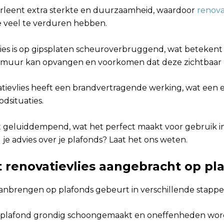
rleent extra sterkte en duurzaamheid, waardoor
renova
 veel te verduren hebben.
ies is op gipsplaten scheuroverbruggend, wat betekent 
e muur kan opvangen en voorkomen dat deze zichtbaar z
atievlies heeft een brandvertragende werking, wat een e
odsituaties.
t geluiddempend, wat het perfect maakt voor gebruik in
 je advies over je plafonds? Laat het ons weten.
 renovatievlies aangebracht op pl
aanbrengen op plafonds gebeurt in verschillende stappe
t plafond grondig schoongemaakt en oneffenheden wo