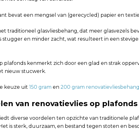
ant bevat een mengsel van (gerecycled) papier en textie
met traditioneel glasvliesbehang, dat meer glasvezels beva
s stugger en minder zacht, wat resulteert in een stevig
op plafonds kenmerkt zich door een glad en strak opperv
et nieuw stucwerk.
de keuze uit
150 gram
en
200 gram renovatievliesbehan
len van renovatievlies op plafonds
biedt diverse voordelen ten opzichte van traditionele p
 Het is sterk, duurzaam, en bestand tegen stoten en bes