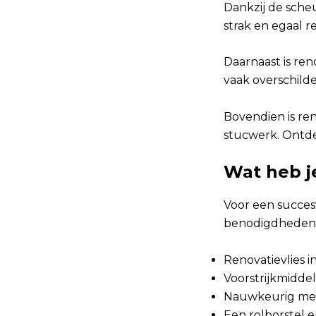
Dankzij de sche
strak en egaal re
Daarnaast is ren
vaak overschild
Bovendien is ren
stucwerk. Ontde
Wat heb je
Voor een succesv
benodigdheden n
Renovatievlies in
Voorstrijkmidde
Nauwkeurig me
Een rolborstel 