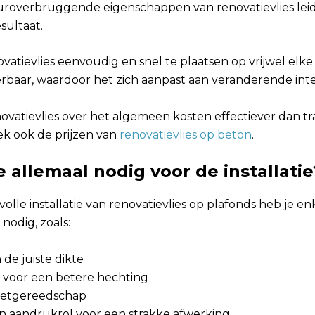
uroverbruggende eigenschappen van renovatievlies leid
sultaat.
ovatievlies eenvoudig en snel te plaatsen op vrijwel elk
erbaar, waardoor het zich aanpast aan veranderende inte
ovatievlies over het algemeen kosten effectiever dan tr
k ook de prijzen van
renovatievlies op beton
.
 allemaal nodig voor de installatie
olle installatie van renovatievlies op plafonds heb je en
odig, zoals:
 de juiste dikte
l voor een betere hechting
etgereedschap
en aandrukrol voor een strakke afwerking